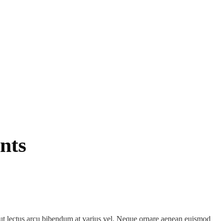
nts
e ut lectus arcu bibendum at varius vel. Neque ornare aenean euismod