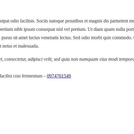
utpat odio facilisis. Sociis natoque penatibus et magnis dis parturient mo
retium nibh ipsum consequat nisl vel pretium. Ut diam quam nulla porttit
uam purus sit amet luctus venenatis lectus. Sed odio morbi quis commodo
t netus et malesuada.
t, consectetur, adipisci velit, sed quia non numquam eius modi tempo
facilisi cras fermentum –
0974761549