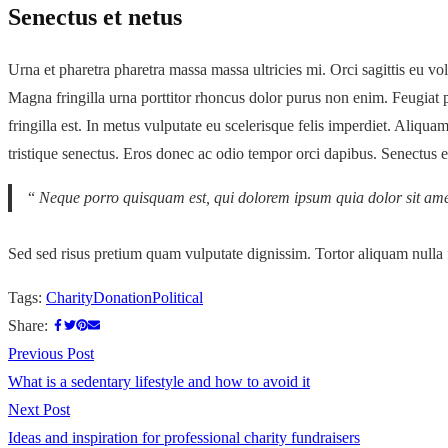
Senectus et netus
Urna et pharetra pharetra massa massa ultricies mi. Orci sagittis eu vol
Magna fringilla urna porttitor rhoncus dolor purus non enim. Feugiat p
fringilla est. In metus vulputate eu scelerisque felis imperdiet. Aliq
tristique senectus. Eros donec ac odio tempor orci dapibus. Senectus e
“
Neque porro quisquam est, qui dolorem ipsum quia dolor sit ame
Sed sed risus pretium quam vulputate dignissim. Tortor aliquam nulla 
Tags:
Charity
Donation
Political
Share:
Previous Post
What is a sedentary lifestyle and how to avoid it
Next Post
Ideas and inspiration for professional charity fundraisers