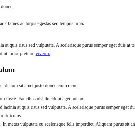
 donec.
esuada fames ac turpis egestas sed tempus urna.
a at quis risus sed vulputate. A scelerisque purus semper eget duis at tel
it ut tortor pretium
viverra.
bulum
met dictum sit amet justo donec enim diam.
tum fusce. Faucibus nisl tincidunt eget nullam.
 lacinia at quis risus sed vulputate. A scelerisque purus semper eget duis
r ridiculus.
est. In metus vulputate eu scelerisque felis imperdiet. Aliquam purus sit a