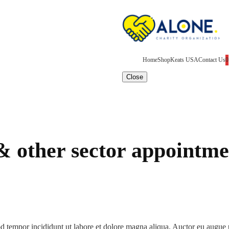
Home
Shop
Keats USA
Contact Us
0
Close
& other sector appointme
mod tempor incididunt ut labore et dolore magna aliqua. Auctor eu augu