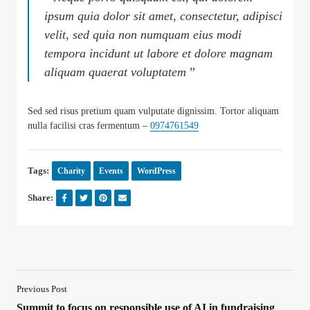
ipsum quia dolor sit amet, consectetur, adipisci
velit, sed quia non numquam eius modi
tempora incidunt ut labore et dolore magnam
aliquam quaerat voluptatem
”
Sed sed risus pretium quam vulputate dignissim. Tortor aliquam
nulla facilisi cras fermentum –
0974761549
Tags:
Charity
Events
WordPress
Share:
Previous Post
Summit to focus on responsible use of AI in fundraising