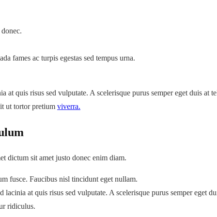
 donec.
esuada fames ac turpis egestas sed tempus urna.
a at quis risus sed vulputate. A scelerisque purus semper eget duis at tel
it ut tortor pretium
viverra.
bulum
met dictum sit amet justo donec enim diam.
tum fusce. Faucibus nisl tincidunt eget nullam.
 lacinia at quis risus sed vulputate. A scelerisque purus semper eget duis
r ridiculus.