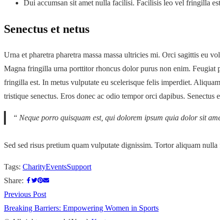
Dui accumsan sit amet nulla facilisi. Facilisis leo vel fringilla 
Senectus et netus
Urna et pharetra pharetra massa massa ultricies mi. Orci sagittis eu vol
Magna fringilla urna porttitor rhoncus dolor purus non enim. Feugiat p
fringilla est. In metus vulputate eu scelerisque felis imperdiet. Aliq
tristique senectus. Eros donec ac odio tempor orci dapibus. Senectus e
“
Neque porro quisquam est, qui dolorem ipsum quia dolor sit ame
Sed sed risus pretium quam vulputate dignissim. Tortor aliquam nulla 
Tags:
Charity
Events
Support
Share:
Post
Previous
Previous Post
post:
Breaking Barriers: Empowering Women in Sports
navigation