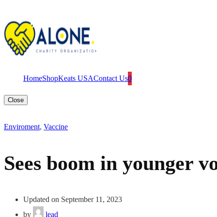
Home
Shop
Keats USA
Contact Us
0
Close
Enviroment
,
Vaccine
Sees boom in younger vo
Updated on September 11, 2023
by
lead