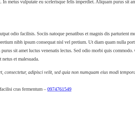
est. In metus vulputate eu scelerisque felis imperdiet. Aliquam purus sit a
utpat odio facilisis. Sociis natoque penatibus et magnis dis parturient mo
retium nibh ipsum consequat nisl vel pretium. Ut diam quam nulla porttit
uam purus sit amet luctus venenatis lectus. Sed odio morbi quis commodo
t netus et malesuada.
t, consectetur, adipisci velit, sed quia non numquam eius modi tempo
facilisi cras fermentum –
0974761549